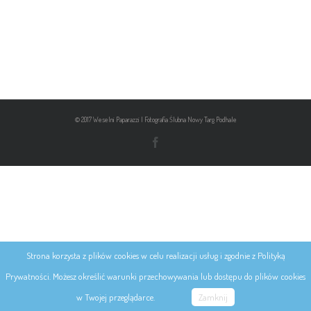
© 2017 Weselni Paparazzi | Fotografia Ślubna Nowy Targ Podhale
Strona korzysta z plików cookies w celu realizacji usług i zgodnie z Polityką
Prywatności. Możesz określić warunki przechowywania lub dostępu do plików cookies
w Twojej przeglądarce.
Zamknij