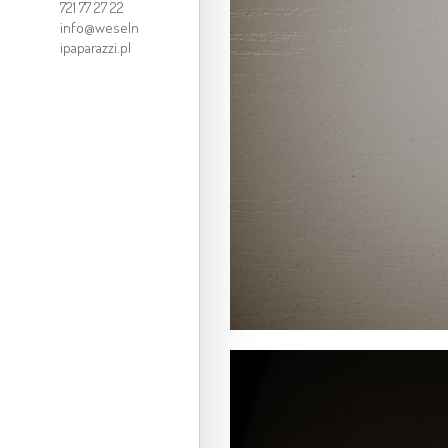
721 77 27 22
info@weseln
ipaparazzi.pl