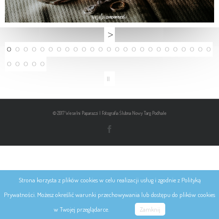
© 2017 Weselni Paparazzi | Fotografia Ślubna Nowy Targ Podhale
Strona korzysta z plików cookies w celu realizacji usług i zgodnie z Polityką
Prywatności. Możesz określić warunki przechowywania lub dostępu do plików cookies
w Twojej przeglądarce.
Zamknij