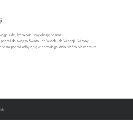
i
ojga ludzi, którą mieliśmy okazję poznać.
 podróż do swojego Świata… do Włoch… do Wenecji i Werony.
e nasza podróż odbyła się w połowie grudnia, słońca nie zabrakło…
hale