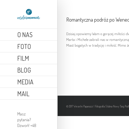
Romantyczna podróż po Wenecj
O NAS
Dzisiaj opowiemy Wam o gorącej miłości dw
Marta i Michele zabrali nas w romantyczną
FOTO
Miast bogatych w tradycję i miłość. Mimo ż
FILM
BLOG
MEDIA
MAIL
© 2017 Weselni Paparazzi | Fotografia Ślubna Nowy Targ Pod
Masz
pytania?
Dzwoń! +48