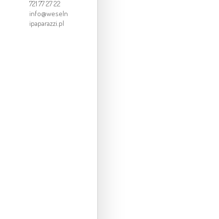
721 77 27 22
info@weseln
ipaparazzi.pl