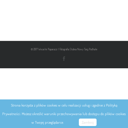
© 2017 Weselni Paparazzi | Fotografia Ślubna Nowy Targ Podhale
Strona korzysta z plików cookies w celu realizacji usług i zgodnie z Polityką
Prywatności. Możesz określić warunki przechowywania lub dostępu do plików cookies
w Twojej przeglądarce.
Zamknij